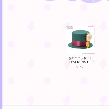
きのこプラネット
「LOVERS SMILE ハ
ット」