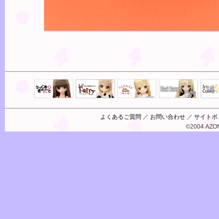
Black Raven
IrisC
えっくすきゅ
リルフェアリ
サアラズアラ
ーと
ー
モード
よくあるご質問
／
お問い合わせ
／
サイトポ
©2004 AZON