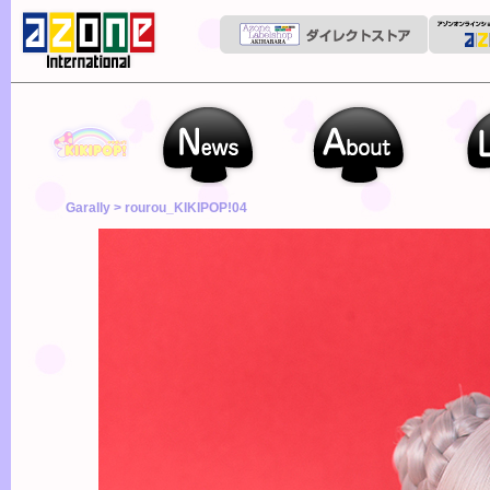
kikipop
News
About
Line up
Garally
> rourou_KIKIPOP!04