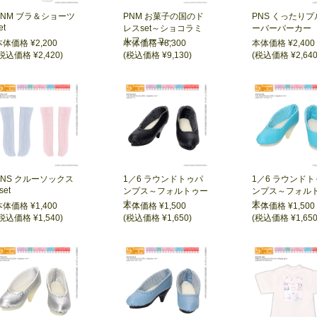
PNM ブラ＆ショーツ
PNM お菓子の国のド
PNS くったりプ
et
レスset～ショコラミ
ーバーパーカー
ルフィーユ～
本体価格 ¥2,200
本体価格 ¥8,300
本体価格 ¥2,400
税込価格 ¥2,420)
(税込価格 ¥9,130)
(税込価格 ¥2,640
PNS クルーソックス
1／6 ラウンドトゥパ
1／6 ラウンド
set
ンプス～フォルトゥー
ンプス～フォル
ナ～
ナ～
本体価格 ¥1,400
本体価格 ¥1,500
本体価格 ¥1,500
税込価格 ¥1,540)
(税込価格 ¥1,650)
(税込価格 ¥1,650