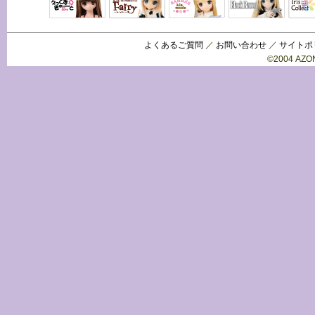
Black Raven
IrisC
えっくすきゅ
リルフェアリ
サアラズアラ
ーと
ー
モード
よくあるご質問
／
お問い合わせ
／
サイトポ
©2004 AZON