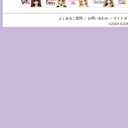
Black Raven
IrisC
えっくすきゅ
リルフェアリ
サアラズアラ
ーと
ー
モード
よくあるご質問
／
お問い合わせ
／
サイトポ
©2004 AZON