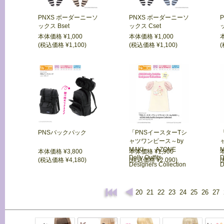
PNXS ボーダーニーソ
PNXS ボーダーニーソ
ックス Bset
ックス Cset
ッ
本体価格 ¥1,000
本体価格 ¥1,000
(税込価格 ¥1,100)
(税込価格 ¥1,100)
(
PNSバックパック
「PNSイースターTシ
ャツワンピース～by
MAKI～」AZONE
本体価格 ¥3,800
本体価格 ¥1,900
Dolly Outfits
D
(税込価格 ¥4,180)
(税込価格 ¥2,090)
(
Designers Collection
D
20
21
22
23
24
25
26
27