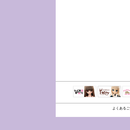
えっくすきゅ
リルフェアリ
サ
ーと
ー
よくあるご