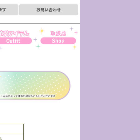
装アイテム
お取扱店
ス