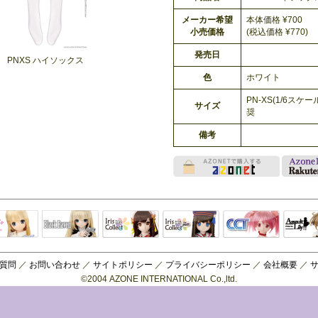
メーカー希望
本体価格 ¥700
小売価格
(税込価格 ¥770)
発売日
PNXS ハイソックス
色
ホワイト
PN-XS(1/6スケ
サイズ
奨
備考
Black Raven
IrisCollect
ELLEN
アラズアラ
キャラクター
アサル
モード
ドール
ィ
質問
／
お問い合わせ
／
サイトポリシー
／
プライバシーポリシー
／
会社概要
／
©2004 AZONE INTERNATIONAL Co.,ltd.