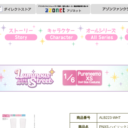
ストーリー
キャラクター
オールシリーズ
衣
商品番号
ALB223-WHT
商品名
PNXS ハイソック