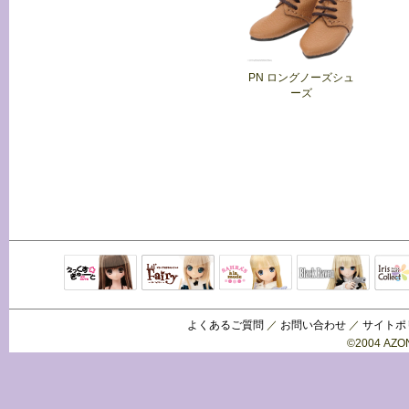
PN ロングノーズシュ
ーズ
Black Raven
IrisC
えっくすきゅ
リルフェアリ
サアラズアラ
ーと
ー
モード
よくあるご質問
／
お問い合わせ
／
サイトポ
©2004 AZON