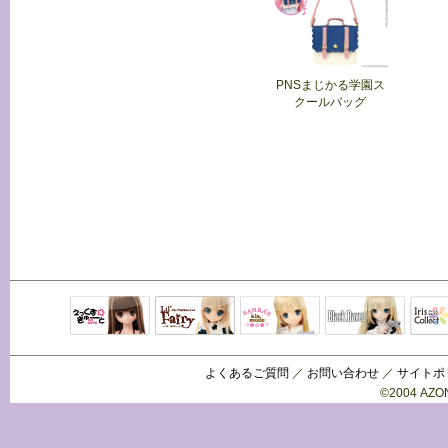
PNSまじかる学園ス
クールバッグ
Black Raven
IrisC
えっくすきゅ
リルフェアリ
サアラズアラ
ーと
ー
モード
よくあるご質問
／
お問い合わせ
／
サイトポ
©2004 AZON