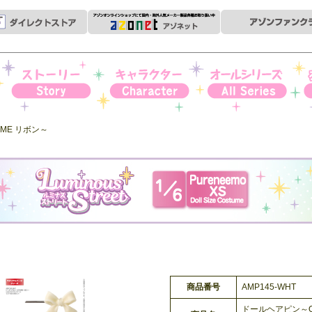
ストーリー
キャラクター
オールシリーズ
衣
ME リボン～
商品番号
AMP145-WHT
ドールヘアピン～O