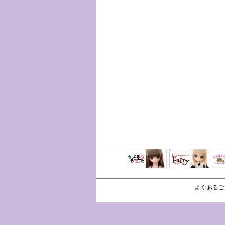
えっくすきゅ
リルフェアリ
サ
ーと
ー
よくあるご