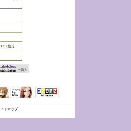
/6) 推奨
Integrity Toys
トリリ
アゾンTOP
Japan
サイトマップ