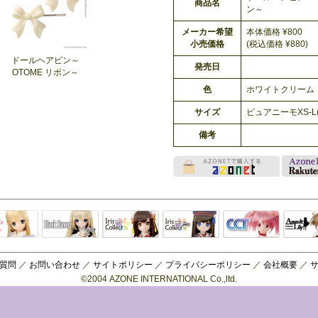
商品名
ン～
メーカー希望
本体価格 ¥800
小売価格
(税込価格 ¥880)
ドールヘアピン～
発売日
OTOME リボン～
色
ホワイトクリーム
サイズ
ピュアニーモXS-L(1
備考
Black Raven
IrisCollect
ELLEN
アラズアラ
キャラクター
アサル
モード
ドール
ィ
質問
／
お問い合わせ
／
サイトポリシー
／
プライバシーポリシー
／
会社概要
／
©2004 AZONE INTERNATIONAL Co.,ltd.