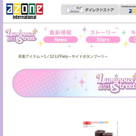
Iris Collect Petit
News
ストーリー
キャ
衣装アイテム
> 1／12 Lil’Fairy～サイドボタンブーツ～