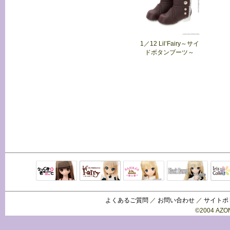
1／12 Lil’Fairy～サイ
ドボタンブーツ～
Black Raven
IrisC
えっくすきゅ
リルフェアリ
サアラズアラ
ーと
ー
モード
よくあるご質問
／
お問い合わせ
／
サイトポ
©2004 AZON