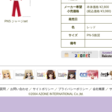
メーカー希望
本体価格 ¥2,800
小売価格
(税込価格 ¥3,080)
発売日
PNS ジャージset
色
レッド
サイズ
PN-S推奨
備考
Black Raven
IrisCollect
ELLEN
アラズアラ
キャラクター
アサル
モード
ドール
ィ
質問
／
お問い合わせ
／
サイトポリシー
／
プライバシーポリシー
／
会社概要
／
©2004 AZONE INTERNATIONAL Co.,ltd.