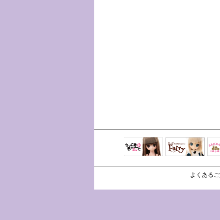
えっくすきゅ
リルフェアリ
サ
ーと
ー
よくあるご