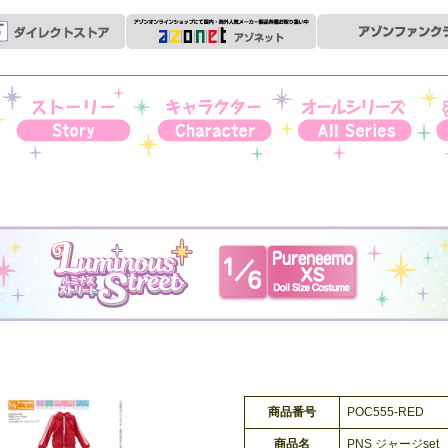
ストーリー
キャラクター
オールシリーズ
衣
商品番号
POC555-RED
商品名
PNS ジャージset