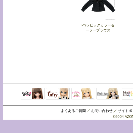
PNS ビッグカラーセ
ーラーブラウス
Black Raven
IrisC
えっくすきゅ
リルフェアリ
サアラズアラ
ーと
ー
モード
よくあるご質問
／
お問い合わせ
／
サイトポ
©2004 AZON