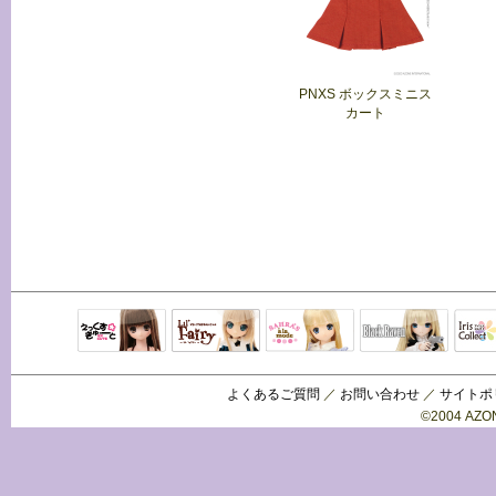
PNXS ボックスミニス
カート
Black Raven
IrisC
えっくすきゅ
リルフェアリ
サアラズアラ
ーと
ー
モード
よくあるご質問
／
お問い合わせ
／
サイトポ
©2004 AZON