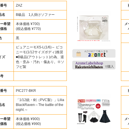
番号
ZAZ
品名
B級品 1人掛けソファー
ー希望
本体価格 ¥700)
メ
価格
(税込価格 ¥770)
色
黒
ピュアニーモXS-L(1/6)～ ピコ
ニーモ(1/12サイズボディ)推奨
イズ
■B級品(アウトレット)の為、退
色・歪み・汚れ・傷あり。※ソ
フビ製
考
番号
PIC277-BKR
「1/12銃・剣（PVC製）」Lilia
品名
BlackRaven～The battle of the
night.～
ー希望
本体価格 ¥900)
メ
価格
(税込価格 ¥990)