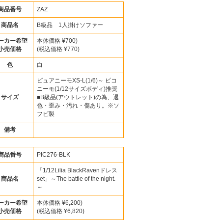
商品番号
ZAZ
商品名
B級品 1人掛けソファー
ーカー希望
本体価格 ¥700)
小売価格
(税込価格 ¥770)
色
白
ピュアニーモXS-L(1/6)～ ピコ
ニーモ(1/12サイズボディ)推奨
サイズ
■B級品(アウトレット)の為、退
色・歪み・汚れ・傷あり。※ソ
フビ製
備考
商品番号
PIC276-BLK
「1/12Lilia BlackRavenドレス
商品名
set」～The battle of the night.
～
ーカー希望
本体価格 ¥6,200)
小売価格
(税込価格 ¥6,820)