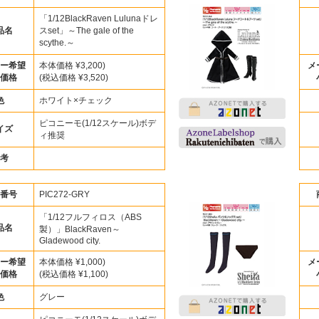
「1/12BlackRaven Lulunaドレ
品名
スset」～The gale of the
scythe.～
ー希望
本体価格 ¥3,200)
メ
価格
(税込価格 ¥3,520)
色
ホワイト×チェック
ピコニーモ(1/12スケール)ボデ
イズ
ィ推奨
考
番号
PIC272-GRY
「1/12フルフィロス（ABS
品名
製）」BlackRaven～
Gladewood city.
ー希望
本体価格 ¥1,000)
メ
価格
(税込価格 ¥1,100)
色
グレー