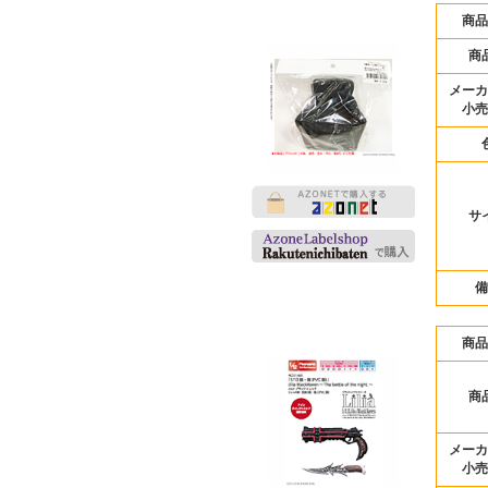
商品
商
メーカ
小売
サ
備
商品
商
メーカ
小売