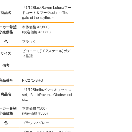
「1/12BlackRaven Lulunaフー
商品名
ドコート＆ブーツset」～The
gale of the scythe.～
ーカー希望
本体価格 ¥2,800)
小売価格
(税込価格 ¥3,080)
色
ブラック
ピコニーモ(1/12スケール)ボデ
サイズ
ィ推奨
備考
商品番号
PIC271-BRG
「1/12Sheilaパンツ＆ソックス
商品名
set」BlackRaven～Gladewood
city.
ーカー希望
本体価格 ¥500)
小売価格
(税込価格 ¥550)
色
ブラウン×グレー