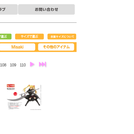
で選ぶ
サイズで選ぶ
衣装サイズについ
て
Misaki
その他アイテム
108
109
110