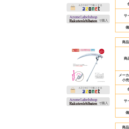
サ
備
商品
商
メーカ
小売
サ
備
商品