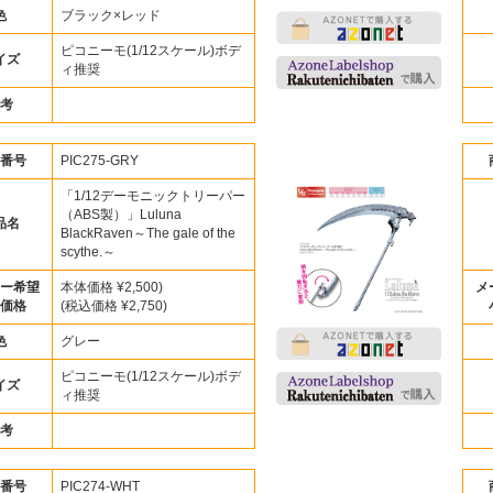
色
ブラック×レッド
ピコニーモ(1/12スケール)ボデ
イズ
ィ推奨
考
番号
PIC275-GRY
「1/12デーモニックトリーパー
（ABS製）」Luluna
品名
BlackRaven～The gale of the
scythe.～
ー希望
本体価格 ¥2,500)
メ
価格
(税込価格 ¥2,750)
色
グレー
ピコニーモ(1/12スケール)ボデ
イズ
ィ推奨
考
番号
PIC274-WHT