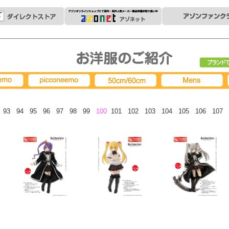
ブランド
picconeemo
50cm/60cm
MENS
93
94
95
96
97
98
99
100
101
102
103
104
105
106
107