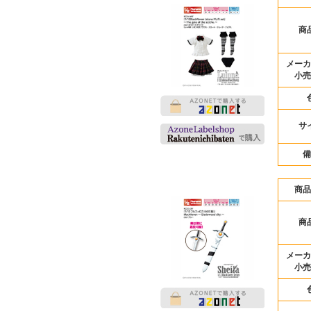
商
メーカ
小売
サ
備
商品
商
メーカ
小売