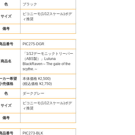
色
ブラック
ピコニーモ(1/12スケール)ボデ
サイズ
ィ推奨
備考
商品番号
PIC275-DGR
「1/12デーモニックトリーパー
（ABS製）」Luluna
商品名
BlackRaven～The gale of the
scythe.～
ーカー希望
本体価格 ¥2,500)
小売価格
(税込価格 ¥2,750)
色
ダークグレー
ピコニーモ(1/12スケール)ボデ
サイズ
ィ推奨
備考
商品番号
PIC273-BLK