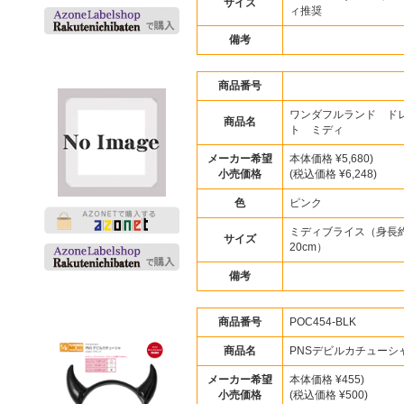
サイズ
ィ推奨
備考
商品番号
ワンダフルランド ド
商品名
ト ミディ
メーカー希望
本体価格 ¥5,680)
小売価格
(税込価格 ¥6,248)
色
ピンク
ミディブライス（身長
サイズ
20cm）
備考
商品番号
POC454-BLK
商品名
PNSデビルカチューシ
メーカー希望
本体価格 ¥455)
小売価格
(税込価格 ¥500)