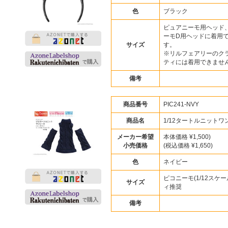
色
ブラック
ピュアニーモ用ヘッド
ーモD用ヘッドに着用
サイズ
す。
※リルフェアリーのク
ティには着用できませ
備考
商品番号
PIC241-NVY
商品名
1/12タートルニットワ
メーカー希望
本体価格 ¥1,500)
小売価格
(税込価格 ¥1,650)
色
ネイビー
ピコニーモ(1/12スケー
サイズ
ィ推奨
備考