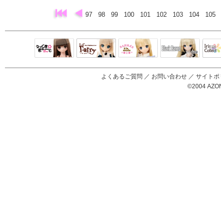
97
98
99
100
101
102
103
104
105
Black Raven
IrisC
えっくすきゅ
リルフェアリ
サアラズアラ
ーと
ー
モード
よくあるご質問
／
お問い合わせ
／
サイトポ
©2004 AZON