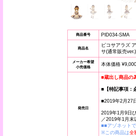
PID034-SMA
商品番号
ピコサアラズ ア
商品名
サ(通常販売ver.)
メーカー希望
本体価格 ¥9,000
小売価格
■蔵出し商品の
■【特記事項：
■2019年2月2
発売日
2019年1月9
／2019年1月
■■アゾネット
※この商品は
全