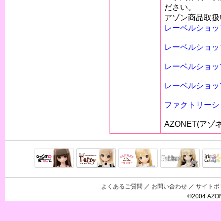
ださい。
アゾン商品取扱
レーベルショッ
レーベルショッ
レーベルショッ
レーベルショッ
ファクトリーシ
AZONET(アゾ
Black Raven
IrisC
えっくすきゅ
リルフェアリ
サアラズアラ
ーと
ー
モード
よくあるご質問
／
お問い合わせ
／
サイトポ
©2004 AZON