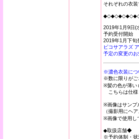
それぞれの衣装
◆◇◆◇◆◇◆◇◆
2019年1月9日(
予約受付開始
2019年1月下
ピコサアラズ ア
予定の変更のお
※濃色衣装につ
※数に限りがご
※髪の色が薄い
こちらは仕様
※画像はサンプ
（撮影用にヘア
※画像で使用し
◆取扱店舗◆
※予約体制・状