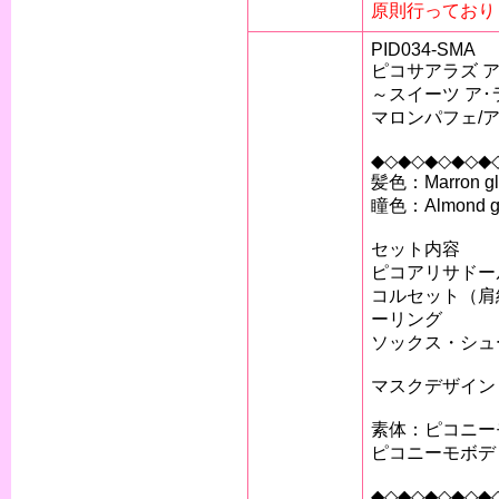
原則行っており
PID034-SMA
ピコサアラズ ア
～スイーツ ア･
マロンパフェ/アリ
◆◇◆◇◆◇◆◇◆
髪色：Marron
瞳色：Almond
セット内容
ピコアリサドー
コルセット（肩
ーリング
ソックス・シュ
マスクデザイン
素体：ピコニー
ピコニーモボデ
◆◇◆◇◆◇◆◇◆