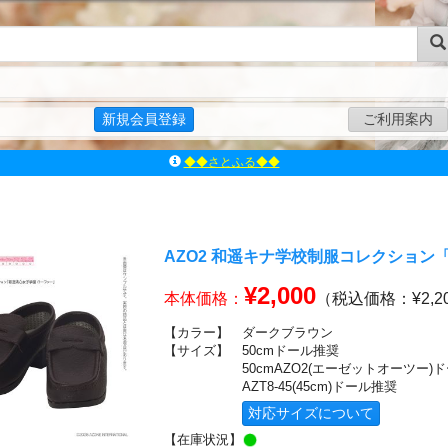
新規会員登録
ご利用案内
ｱｿﾞﾝﾚｰﾍﾞﾙｼｮｯﾌﾟ楽天市場店
アゾンダイレクトストア
ｱｿﾞﾝｵﾝﾗｲﾝｼｮｯﾌﾟX
よくあるご質問（Q&A）
AZO2 和遥キナ学校制服コレクション
◆◆さとふる◆◆
¥2,000
本体価格：
（税込価格：¥2,2
【カラー】
ダークブラウン
【サイズ】
50cmドール推奨
50cmAZO2(エーゼットオーツー)
AZT8-45(45cm)ドール推奨
対応サイズについて
【在庫状況】