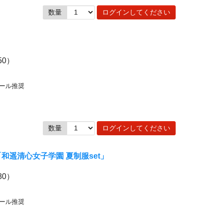
数量
ログインしてください
50）
ドール推奨
数量
ログインしてください
和遥清心女子学園 夏制服set」
80）
ドール推奨