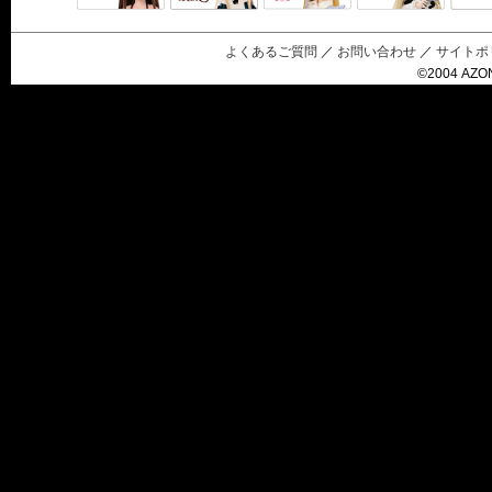
Black Raven
IrisC
えっくすきゅ
リルフェアリ
サアラズアラ
ーと
ー
モード
よくあるご質問
／
お問い合わせ
／
サイトポ
©2004 AZON