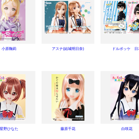
小原鞠莉
アスナ(結城明日奈)
ドルポッケ 日
星野ひなた
藤原千花
白咲花