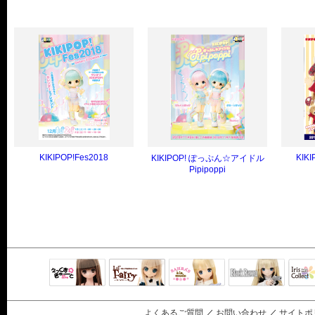
KIKIPOP!Fes2018
KIKI
KIKIPOP! ぽっぷん☆アイドル
Pipipoppi
Black Raven
IrisC
えっくすきゅ
リルフェアリ
サアラズアラ
ーと
ー
モード
よくあるご質問
／
お問い合わせ
／
サイトポ