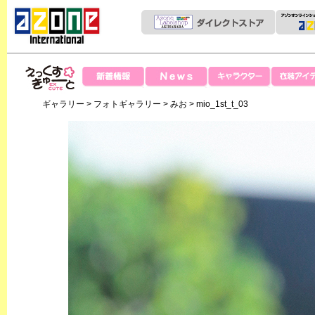
News
新着情報
キャラクター
衣装アイテ
えっくすきゅー
ギャラリー
>
フォトギャラリー
>
みお
> mio_1st_t_03
と