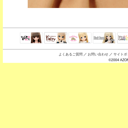
Black Raven
IrisC
えっくすきゅ
リルフェアリ
サアラズアラ
ーと
ー
モード
よくあるご質問
／
お問い合わせ
／
サイトポ
©2004 AZON