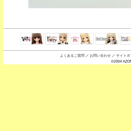
Black Raven
IrisC
えっくすきゅ
リルフェアリ
サアラズアラ
ーと
ー
モード
よくあるご質問
／
お問い合わせ
／
サイトポ
©2004 AZON