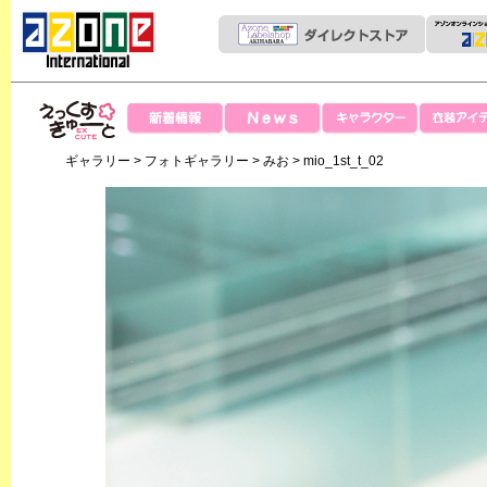
News
新着情報
キャラクター
衣装アイテ
えっくすきゅー
ギャラリー
>
フォトギャラリー
>
みお
> mio_1st_t_02
と