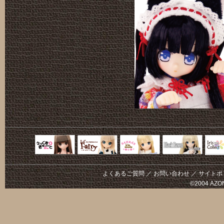
Black Raven
IrisC
えっくすきゅ
リルフェアリ
サアラズアラ
ーと
ー
モード
よくあるご質問
／
お問い合わせ
／
サイトポ
©2004 AZON