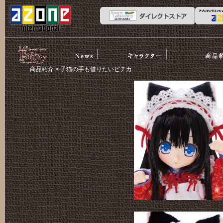
News
ストーリー
商品紹介
リルフェア
商品紹介
> 子猫の手も借りたいピチカ
リー