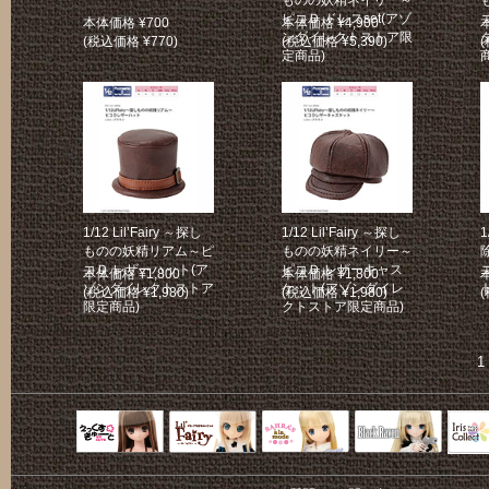
ピコＤ ドレスset(アゾ
本体価格 ¥700
本体価格 ¥4,900
ンダイレクトストア限
(税込価格 ¥770)
(税込価格 ¥5,390)
(
定商品)
1/12 Lil’Fairy ～探し
1/12 Lil’Fairy ～探し
1
ものの妖精リアム～ピ
ものの妖精ネイリー～
コＤ レザーハット(ア
ピコＤ レザーキャス
本体価格 ¥1,800
本体価格 ¥1,800
ゾンダイレクトストア
ケット(アゾンダイレ
(税込価格 ¥1,980)
(税込価格 ¥1,980)
(
限定商品)
クトストア限定商品)
Black Raven
IrisC
えっくすきゅ
リルフェアリ
サアラズアラ
ーと
ー
モード