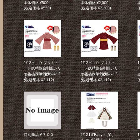
本体価格 ¥500
本体価格 ¥2,000
(税込価格 ¥550)
(税込価格 ¥2,200)
(
1/12ピコＤ プリミュ
1/12ピコＤ プリミュ
ーレ妖精協会制服シリ
ーレ妖精協会制服シリ
ーズ「和装お手伝いさ
ーズ「和装お手伝いさ
本体価格 ¥1,920
本体価格 ¥1,920
ん」set
ん」set
(税込価格 ¥2,112)
(税込価格 ¥2,112)
(
特別商品￥７００
1/12 Lil’Fairy ～探し
1
ものの妖精ネイリー～