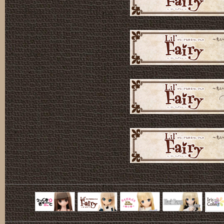
Black Raven
IrisC
えっくすきゅ
リルフェアリ
サアラズアラ