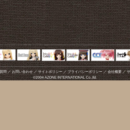
Black Raven
IrisCollect
ELLEN
アラズアラ
キャラクター
アサル
モード
ドール
ィ
質問
／
お問い合わせ
／
サイトポリシー
／
プライバシーポリシー
／
会社概要
／
©2004 AZONE INTERNATIONAL Co.,ltd.