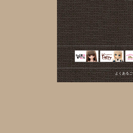
えっくすきゅ
リルフェアリ
サ
ーと
ー
よくあるご