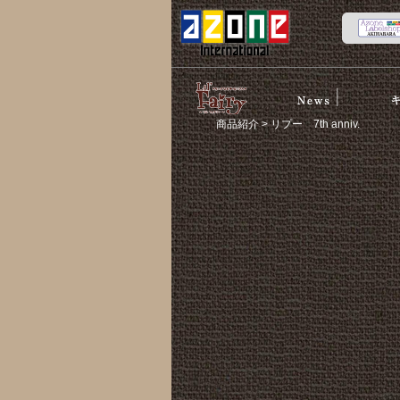
News
スト
リルフェア
商品紹介
> リプー 7th anniv.
リー