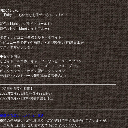
・・・・・・・・・・・・・・・・・・・・・・・・・・・・・・・・・・・・・
PID049-LFL
Lil'Fairy ～ちいさなお手伝いさん～/リピィ
髪色：Light gold(ライトゴールド)
瞳色：Night blue(ナイトブルー)
ボディ：ピコニーモP(ミルキーホワイト)
※ピコニーモボディ企画協力・原型製作：(有)澤田工房
マスクデザイン：ミナ
◆セット内容
リピィドール本体・キャップ・ワンピース・エプロン
アンダースカート・ドロワーズ・ソックス・ブーツ
ピンクッション・ボビン型ピンクッション
登録証・ハンドパーツ5種(本体装着分含む)
——————————————————————————————————
【受注生産受付期間】
2022年2月25日(金)～3月22日(火)
2022年9月29日(木)お引き渡し予定
——————————————————————————————————
※濃色衣装についてのご案内
※髪の色が薄いものは地肌や毛穴が透けて見える場合がございますが、
こちらは仕様となりますので予めご了承ください。