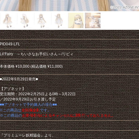
PID049-LFL
Lil’Fairy ～ちいさなお手伝いさん～/リピィ
本体価格 ¥10,000 (税込価格 ¥11,000)
■2022年9月29日発売■
【アゾネット】
受注期間：2022年2月25日よる0時～3月22日
／2022年9月29日お引き渡し予定
■■アゾネットで予約購入の場合■■
※この商品は
全額前金制
です。
※この商品の
お客様都合によるキャンセルは原則行っておりません。
『プリミューレ妖精協会』より、