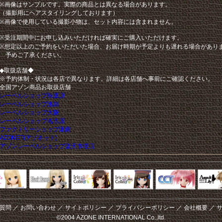
※画像はサンプルです。実際の商品とは異なる場合があります。
（撮影用にヘアスタイリングしております）
※画像で使用している撮影小物は、セット内容には含まれません。
※受注期間中にお申し込みいただければ確実にご購入いただけます。
※想定以上のご予約をいただいた場合、お届け時期が予定よりも遅れる場合があり
予めご了承ください。
◆取扱店舗◆
※予約体制・状況は各店で異なります。詳細は各店舗へ事前にご確認ください。
全国アゾン商品お取扱店舗
レーベルショップ秋葉原
レーベルショップ池袋
レーベルショップ大阪
レーベルショップ名古屋
ファクトリーショップ湘南
AZONET(アゾネット)
アゾンレーベルショップ楽天市場店
Black Raven
IrisCollect
ELLEN
アラズアラ
キャラクター
アサル
モード
ドール
ィ
質問
／
お問い合わせ
／
サイトポリシー
／
プライバシーポリシー
／
会社概要
／
©2004 AZONE INTERNATIONAL Co.,ltd.