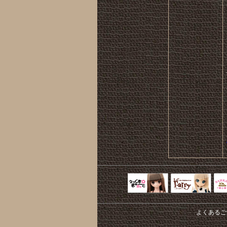
えっくすきゅ
リルフェアリ
サ
ーと
ー
よくあるご