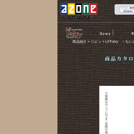
News
スト
リルフェア
商品紹介
>
リピィ
> Lil’Fairy 
リー
商品カタログ