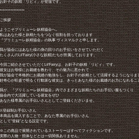
お針子の妖精「リピィ」が登場です。
****************
ご挨拶
ようこそプリミューレ妖精協会へ。
私はあなた様と妖精たちをつなぐ役割を担っております
『プリミューレ妖精協会』の執事 ヴィスマルクと申します。
我が協会にはあなた様の身の回りのお手伝いをさせていただく
たくさんのLil'Fairy(小さな妖精)たちが所属しております。
今回ご紹介させていただくLil'Fairyは、お針子の妖精「リピィ」です。
彼女はお母様にお裁縫を教わり、その魅力に惹かれて
我が協会で本格的にお裁縫の勉強をし、お針子の妖精として活躍するようになりま
好奇心が旺盛で明るく行動派な彼女は、きっとあなた様のお裁縫のお力になれるこ
我が、『プリミューレ妖精協会』内でさまざまな妖精たちのお手伝い服もつくり
協会内で大活躍している彼女をぜひ
あなた様専属のお手伝いさんとしてご登録くださいませ。
※登録制お手伝いさん
本商品を購入することで、あなた専属のお手伝いさん
として“登録”となる設定です。
※この商品で展開されているストーリーはすべてフィクションです。
実際の人物・団体などとは一切関係ありません。