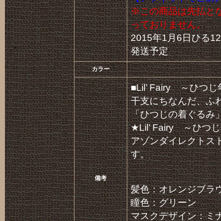
※この商品は先払と
っておりません。
2015年1月6日ひる
発送予定
カラー
■Lil’ Fairy 
干支にちなんだ、ふ
「ひつじの着ぐるみ
★Lil’ Fairy 
アゾンダイレクトス
す。
備考
髪色：オレンジブラ
瞳色：グリーン
マスクデザイン：ミ