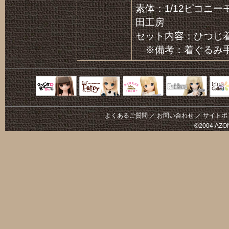
素体：1/12ピコニー
田工房
セット内容：ひつじ
※備考：着ぐるみ手
Black Raven
IrisC
えっくすきゅ
リルフェアリ
サアラズアラ
ーと
ー
モード
よくあるご質問
／
お問い合わせ
／
サイトポ
©2004 AZON