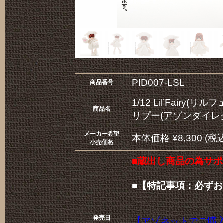
PID007-LSL
商品番号
1/12 Lil’Fair
商品名
リプー(アゾンダイレク
メーカー希望
本体価格 ¥8,300 (税込
小売価格
■蔵出し商品の為サポ
■【特記事項：必ず
発売日
【アゾネットでご購