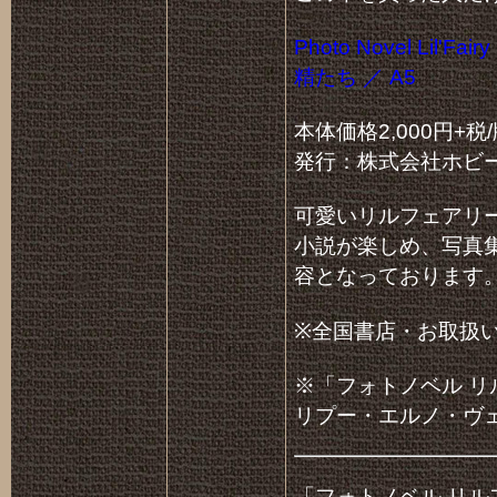
Photo Novel Li
精たち ／ A5
本体価格2,000円+税
発行：株式会社ホビ
可愛いリルフェアリ
小説が楽しめ、写真
容となっております
※全国書店・お取扱
※「フォトノベル リ
リプー・エルノ・ヴ
「フォトノベル リ