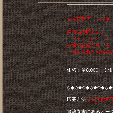
※※直営店・アゾネ
本商品の購入は、
「フォトノベル リル
掃除の妖精たち」を
ご購入されたお客様
価格：￥8,000 
◇◆◇◆◇◆◇◆◇◆◇◆
応募方法
※※受付終
書籍巻末にあるオー