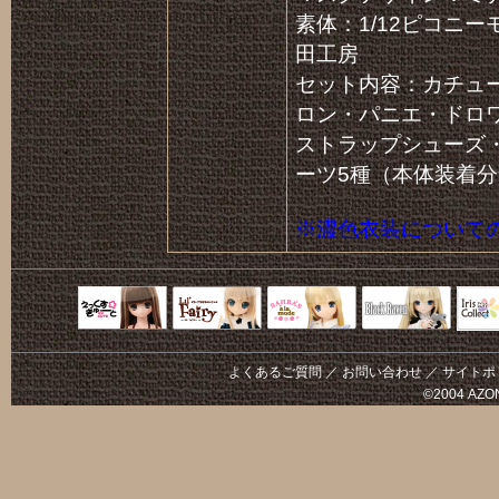
素体：1/12ピコニー
田工房
セット内容：カチュ
ロン・パニエ・ドロ
ストラップシューズ
ーツ5種（本体装着
※濃色衣装について
Black Raven
IrisC
えっくすきゅ
リルフェアリ
サアラズアラ
ーと
ー
モード
よくあるご質問
／
お問い合わせ
／
サイトポ
©2004 AZON