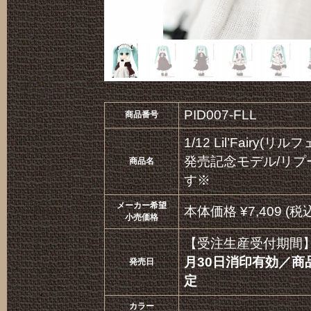
PID007-FLL
商品番号
1/12 Lil’Fair
発売記念モデル/リプ
商品名
す※
メーカー希望
本体価格 ¥7,409 (税込
小売価格
【受注生産受付期間
月30日消印有効／商
発売日
定
カラー