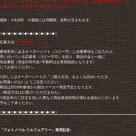
「フォトノベル リルフェアリー ちいさなお手伝いさん～お掃除の妖精たち」を
ご購入されたお客様のみの特典となります。
価格：￥8,000 ※価格には消費税、送料が含まれます。
◇◆◇◆◇◆◇◆◇◆◇◆◇◆◇◆◇◆◇◆◇
応募方法
※※受付終了※※
書籍巻末にあるオーダーシート（コピー可）に必要事項をご記入の上、
帯に付いている応募券（コピー不可）を貼り、商品代金と一緒に
現金書留（現金封筒代金+手数料はお客様負担となります）
にてお送りください。
※詳しくはオーダーシートの「ご購入方法」をよくお読みいただき、
お間違いのないようご注意ください。
商品は2016年春頃から順次メーカー発送予定となります。
（発送方法はお選びいただけません）
※想定外のご注文を頂いた際など商品発送時期が遅れる場合がございます。
予めご了承ください。
◇◆◇◆◇◆◇◆◇◆◇◆◇◆◇◆◇◆◇◆◇
「フォトノベル リルフェアリー」発売記念♪