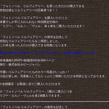
「フォトノベル リルフェアリー」を買った方だけが購入できる
特別仕様なリルフェアリーの応募券つき！！
「フォトノベル リルフェアリー」を購入いただくと、
本書でしか手に入れられない特別限定仕様の
「リプー」「エルノ」「ヴェル」 各１体をご購入いただけます！
「フォトノベル リルフェアリー」の発売を記念して
特別なリルフェアリーたちをご用意しました。
この本を買った人だけが購入できる特典になります。
Photo Novel Lil'Fairy ～ちいさなお手伝いさん～ お掃除の妖精たち ／ A5
本体価格2,000円+税/版型A5/全304ページ
発行：株式会社ホビージャパン
可愛いリルフェアリーたちのカラー写真がいっぱい！
小説が楽しめ、写真集としてもたっぷりご堪能いただける内容となっております。
※全国書店・お取扱い店でご購入いただけます。
※「フォトノベル リルフェアリー」1冊のご購入につき
リプー・エルノ・ヴェルを各1体購入できます。
「フォトノベル リルフェアリー」の発売を記念して、