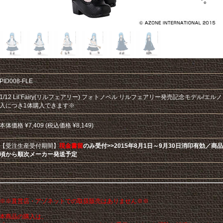
PID008-FLE
1/12 Lil’Fairy(リルフェアリー) フォトノベル リルフェアリー発売記念モデル/エル
入につき1体購入できます※
本体価格 ¥7,409 (税込価格 ¥8,149)
【受注生産受付期間】
現金書留
のみ受付>>2015年8月1日～9月30日消印有効／商品
頃から順次メーカー発送予定
※※直営店・アゾネットでの取扱販売はありません※※
本商品の購入は、