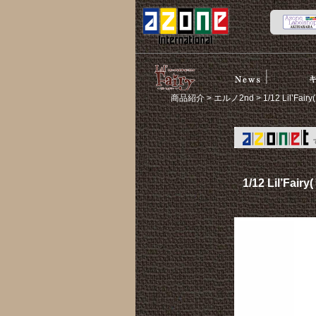
News
スト
リルフェア
商品紹介
>
エルノ2nd
> 1/12 L
リー
1/12 Lil