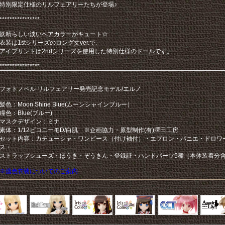
特別限定仕様のリルフェアリーたちが登場♪
****************
妖精らしい淡いヘアカラーがキュート☆
衣装は1stシリーズのロング丈ver.で、
アイプリントは2ndシリーズを使用した特別仕様のドールです。
****************
フォトノベル リルフェアリー発売記念モデル/エルノ
髪色：Moon Shine Blue(ムーンシャインブルー）
瞳色：Blue(ブルー)
マスクデザイン：ミナ
素体：1/12ピコニーモD/白肌 ※企画協力・原型制作(有)澤田工房
セット内容：カチューシャ・ワンピース（付け袖付）・エプロン・パニエ・ドロワ
ス・
ストラップシューズ・ほうき・ぞうきん・登録証・ハンドパーツ5種（本体装着分
※濃色衣装についてのご案内
Black Raven
IrisCollect
ELLEN
アラズアラ
キャラクター
アサル