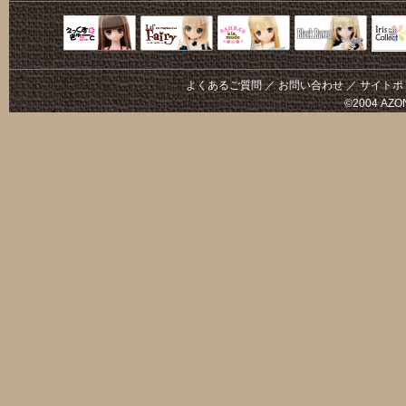
Black Raven
IrisC
えっくすきゅ
リルフェアリ
サアラズアラ
ーと
ー
モード
よくあるご質問
／
お問い合わせ
／
サイトポ
©2004 AZON