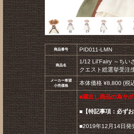
PID011-LMN
商品番号
1/12 Lil’Fair
商品名
クエスト総選挙受注
メーカー希望
本体価格 ¥8,800 (税込
小売価格
■蔵出し商品の為サポ
■【特記事項：必ず
■2019年12月14日発