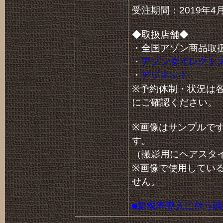
受注期間：2019年4月
◆取扱店舗◆
・全国アゾン商品取
・
アゾンダイレクト
・
アゾネット
※予約体制・状況は
にご確認ください。
※画像はサンプルで
す。
（撮影用にヘアスタ
※画像で使用してい
せん。
■新税率導入に伴う