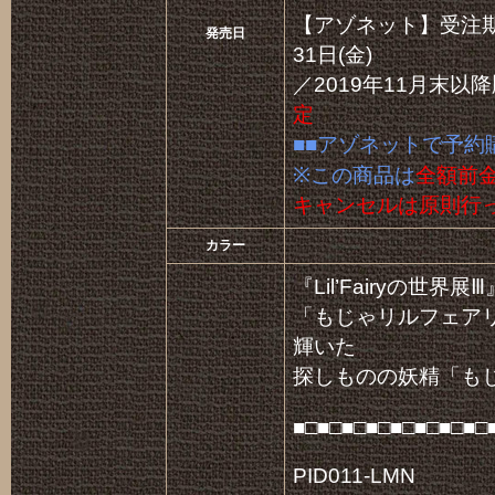
【アゾネット】受注期間
発売日
31日(金)
／2019年11月末以
定
■■アゾネットで予約
※この商品は
全額前
キャンセルは原則行
カラー
『Lil’Fairyの世界
「もじゃリルフェア
輝いた
探しものの妖精「も
■□■□■□■□■□■□■□■□
PID011-LMN