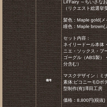
Lil'Fairy ～ち
（リクエスト総選挙
髪色：Maple gol
瞳色：Maple brow
セット内容：
ネイリードール本体
ニエ・ソックス・ブ
ゴーグル（ABS製
分含む）
マスクデザイン：ミ
備考
素体:ピコニーモDボ
型制作(有)澤田工房
価格：8,800円(税抜)