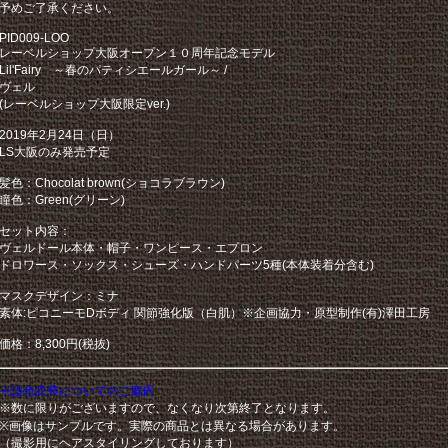
予めご了承ください。
PID009-LOO
レーベルショップ大阪オープン１０周年記念モデル
Lil'Fairy ～春のパティシエールガール～ /
ヴェル
(レーベルショップ大阪限定ver.)
2019年2月24日（日）
LS大阪のみ発売予定
髪色：Chocolat brown(ショコラブラウン)
瞳色：Green(グリーン)
セット内容：
ヴェルドール本体・帽子・ワンピース・エプロン
ドロワース・ソックス・シューズ・ハンドパーツ5種(本体装着分含む)
マスクデザイン：ミナ
素体:ピコニーモDボディ 関節強化版（白肌）※企画協力・原型制作(有)澤田工房
価格：8,300円(税抜)
※濃色衣装についてのご案内
※数に限りがございますので、なくなり次第終了となります。
※画像はサンプルです。実際の商品とは異なる場合があります。
（撮影用にヘアスタイリングしております）