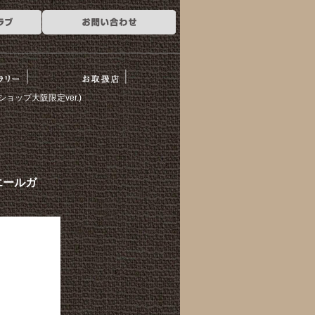
ー
お取扱店
ョップ大阪限定ver.)
エールガ