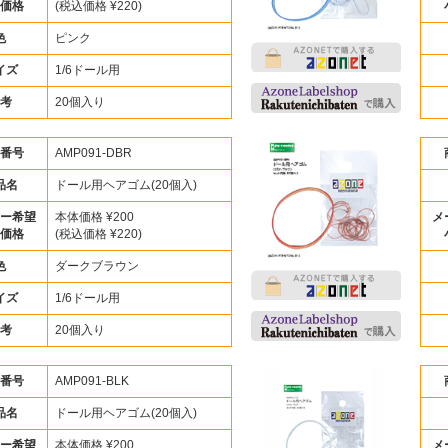
価格
(税込価格 ¥220)
色
ピンク
イズ
1/6ドール用
考
20個入り
番号
AMP091-DBR
品名
ドール用ヘアゴム(20個入)
ー希望
本体価格 ¥200
メ
価格
(税込価格 ¥220)
色
ダークブラウン
イズ
1/6ドール用
考
20個入り
番号
AMP091-BLK
品名
ドール用ヘアゴム(20個入)
ー希望
本体価格 ¥200
メ