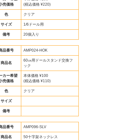
小売価格
(税込価格 ¥220)
色
クリア
サイズ
1/6ドール用
備考
20個入り
商品番号
AMP024-HOK
60㎝用ドールスタンド交換フ
商品名
ック
ーカー希望
本体価格 ¥100
小売価格
(税込価格 ¥110)
色
クリア
サイズ
備考
商品番号
AMP096-SLV
商品名
50十字架ネックレス