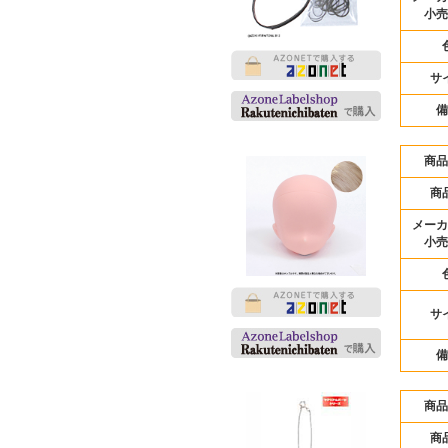
小売
サ
備
商品
商
メーカ
小売
サ
備
商品
商