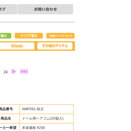
で選ぶ
サイズで選ぶ
衣装サイズについ
て
Misaki
その他アイテム
3
24
商品番号
AMP091-BLE
商品名
ドール用ヘアゴム(20個入)
ーカー希望
本体価格 ¥200