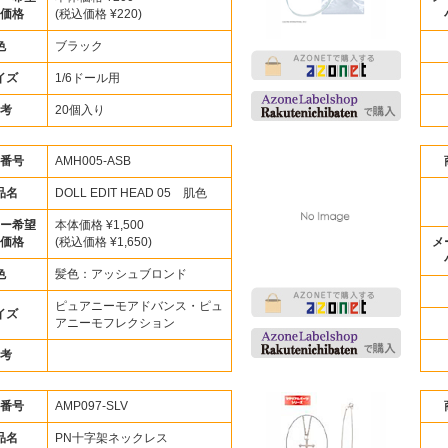
価格
(税込価格 ¥220)
色
ブラック
イズ
1/6ドール用
考
20個入り
番号
AMH005-ASB
品名
DOLL EDIT HEAD 05 肌色
ー希望
本体価格 ¥1,500
価格
(税込価格 ¥1,650)
メ
色
髪色：アッシュブロンド
ピュアニーモアドバンス・ピュ
イズ
アニーモフレクション
考
番号
AMP097-SLV
品名
PN十字架ネックレス