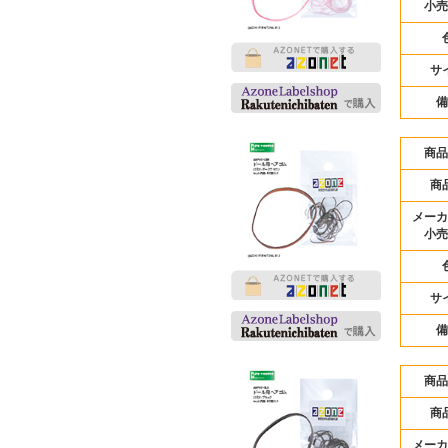
小売
サ
備
商品
商
メーカ
小売
サ
備
商品
商
メーカ