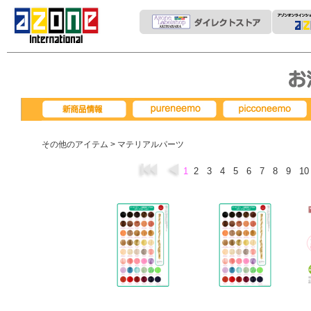
pureneemo
picconeemo
新商品情報
その他のアイテム
> マテリアルパーツ
1
2
3
4
5
6
7
8
9
1