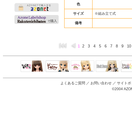
色
サイズ
※組み立て式
備考
1
2
3
4
5
6
7
8
9
1
Black Raven
IrisC
えっくすきゅ
リルフェアリ
サアラズアラ
ーと
ー
モード
よくあるご質問
／
お問い合わせ
／
サイトポ
©2004 AZON