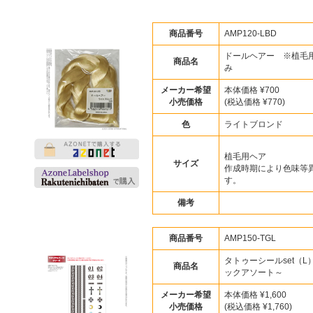
商品番号
AMP120-LBD
ドールヘアー ※植毛
商品名
み
メーカー希望
本体価格 ¥700
小売価格
(税込価格 ¥770)
色
ライトブロンド
植毛用ヘア
サイズ
作成時期により色味等
す。
備考
商品番号
AMP150-TGL
タトゥーシールset（L
商品名
ックアソート～
メーカー希望
本体価格 ¥1,600
小売価格
(税込価格 ¥1,760)