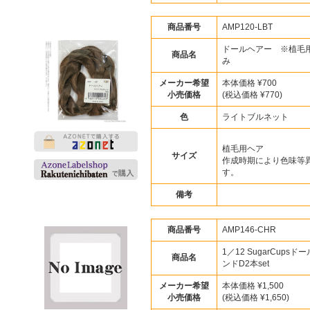
商品番号
AMP120-LBT
ドールヘアー ※植毛
商品名
み
メーカー希望
本体価格 ¥700
小売価格
(税込価格 ¥770)
色
ライトブルネット
植毛用ヘア
サイズ
作成時期により色味等
す。
備考
商品番号
AMP146-CHR
1／12 SugarCupsド
商品名
ンドD2本set
メーカー希望
本体価格 ¥1,500
小売価格
(税込価格 ¥1,650)