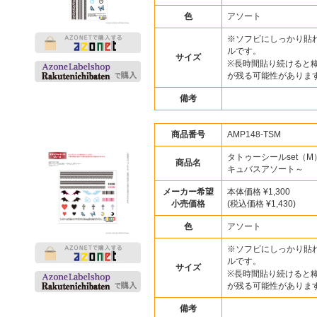
色
アソート
※ソフビにしっかり貼
ルです。
サイズ
※長時間貼り続けると
が残る可能性がありま
備考
商品番号
AMP148-TSM
タトゥーシールset（M
商品名
キュバスアソート～
メーカー希望
本体価格 ¥1,300
小売価格
(税込価格 ¥1,430)
色
アソート
※ソフビにしっかり貼
ルです。
サイズ
※長時間貼り続けると
が残る可能性がありま
備考