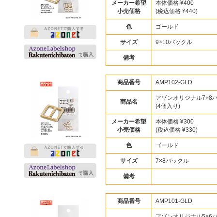
メーカー希望
本体価格 ¥400
小売価格
(税込価格 ¥440)
色
ゴールド
サイズ
9×10バックル
備考
商品番号
AMP102-GLD
アゾンオリジナル7×8
商品名
(4個入り)
メーカー希望
本体価格 ¥300
小売価格
(税込価格 ¥330)
色
ゴールド
サイズ
7×8バックル
備考
商品番号
AMP101-GLD
アゾンオリジナル5×6