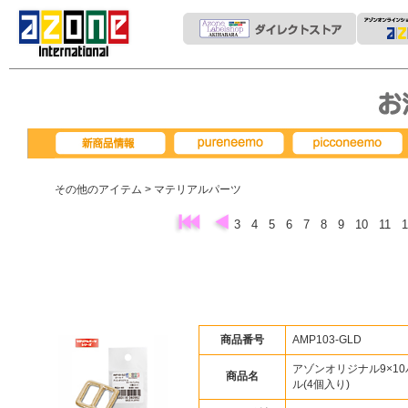
pureneemo
picconeemo
新商品情報
その他のアイテム
> マテリアルパーツ
3
4
5
6
7
8
9
10
11
商品番号
AMP103-GLD
アゾンオリジナル9×1
商品名
ル(4個入り)