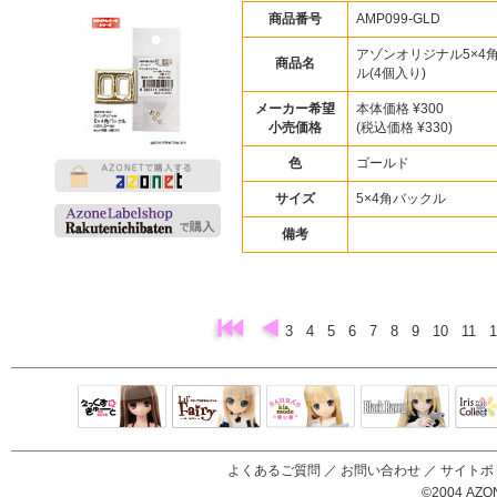
商品番号
AMP099-GLD
アゾンオリジナル5×4
商品名
ル(4個入り)
メーカー希望
本体価格 ¥300
小売価格
(税込価格 ¥330)
色
ゴールド
サイズ
5×4角バックル
備考
3
4
5
6
7
8
9
10
11
Black Raven
IrisC
えっくすきゅ
リルフェアリ
サアラズアラ
ーと
ー
モード
よくあるご質問
／
お問い合わせ
／
サイトポ
©2004 AZON