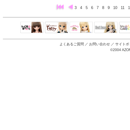
3
4
5
6
7
8
9
10
11
Black Raven
IrisC
えっくすきゅ
リルフェアリ
サアラズアラ
ーと
ー
モード
よくあるご質問
／
お問い合わせ
／
サイトポ
©2004 AZON