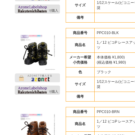
1/12スケール(ピコニー
サイズ
奨
備考
商品番号
PPC010-BLK
1／12 ピコP レース
商品名
ツ
メーカー希望
本体価格 ¥1,800)
小売価格
(税込価格 ¥1,980)
色
ブラック
1/12スケール(ピコニー
サイズ
奨
備考
商品番号
PPC010-BRN
1／12 ピコP レース
商品名
ツ