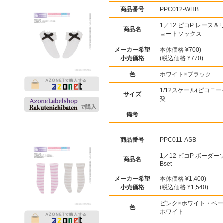
商品番号
PPC012-WHB
1／12 ピコP レース
商品名
ョートソックス
メーカー希望
本体価格 ¥700)
小売価格
(税込価格 ¥770)
色
ホワイト×ブラック
1/12スケール(ピコニー
サイズ
奨
備考
商品番号
PPC011-ASB
1／12 ピコP ボーダ
商品名
Bset
メーカー希望
本体価格 ¥1,400)
小売価格
(税込価格 ¥1,540)
ピンク×ホワイト・ベー
色
ホワイト