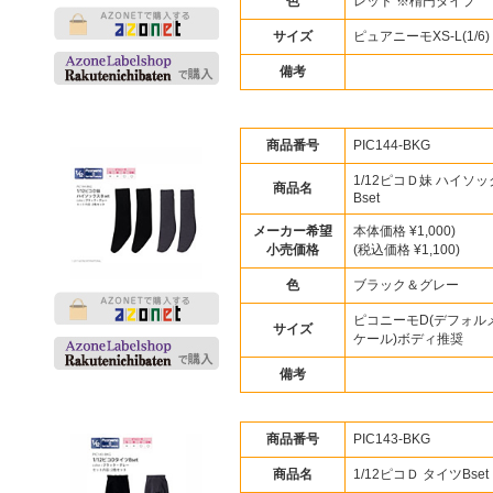
色
レッド ※楕円タイプ
サイズ
ピュアニーモXS-L(1/6)
備考
商品番号
PIC144-BKG
1/12ピコＤ妹 ハイソ
商品名
Bset
メーカー希望
本体価格 ¥1,000)
小売価格
(税込価格 ¥1,100)
色
ブラック＆グレー
ピコニーモD(デフォルメ
サイズ
ケール)ボディ推奨
備考
商品番号
PIC143-BKG
商品名
1/12ピコＤ タイツBset