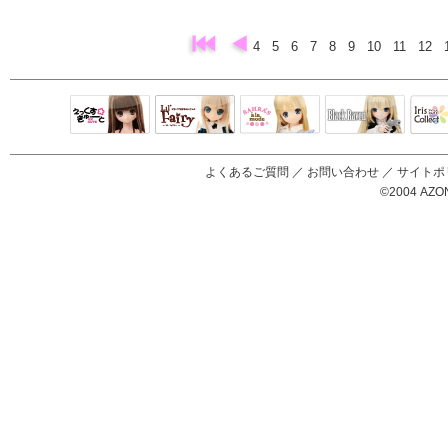
4
5
6
7
8
9
10
11
12
Black Raven
IrisC
えっくすきゅ
リルフェアリ
サアラズアラ
ーと
ー
モード
よくあるご質問
／
お問い合わせ
／
サイトポ
©2004 AZON