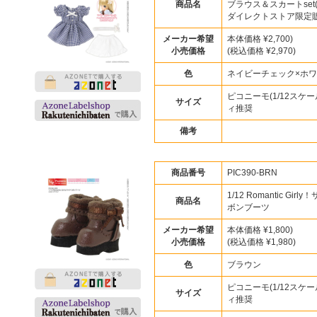
商品名
ブラウス＆スカートset
ダイレクトストア限定販
メーカー希望
本体価格 ¥2,700)
小売価格
(税込価格 ¥2,970)
色
ネイビーチェック×ホ
ピコニーモ(1/12スケー
サイズ
ィ推奨
備考
商品番号
PIC390-BRN
1/12 Romantic Girl
商品名
ボンブーツ
メーカー希望
本体価格 ¥1,800)
小売価格
(税込価格 ¥1,980)
色
ブラウン
ピコニーモ(1/12スケー
サイズ
ィ推奨