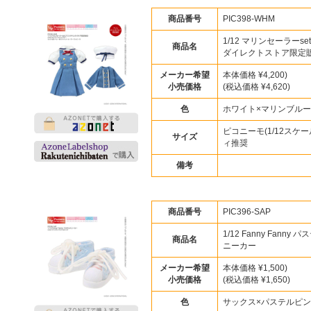
商品番号
PIC398-WHM
1/12 マリンセーラーse
商品名
ダイレクトストア限定販
メーカー希望
本体価格 ¥4,200)
小売価格
(税込価格 ¥4,620)
色
ホワイト×マリンブルー
ピコニーモ(1/12スケー
サイズ
ィ推奨
備考
商品番号
PIC396-SAP
1/12 Fanny Fanny 
商品名
ニーカー
メーカー希望
本体価格 ¥1,500)
小売価格
(税込価格 ¥1,650)
色
サックス×パステルピ