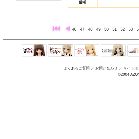
備考
46
47
48
49
50
51
52
53
Black Raven
IrisC
えっくすきゅ
リルフェアリ
サアラズアラ
ーと
ー
モード
よくあるご質問
／
お問い合わせ
／
サイトポ
©2004 AZON