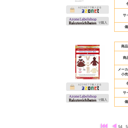
サ
備
商品
商
メーカ
小売
サ
備
54