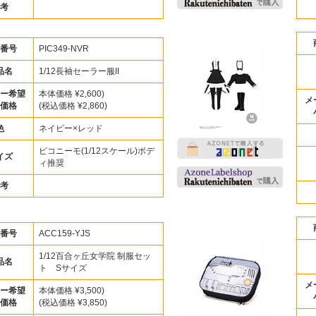
考
番号
PIC349-NVR
品名
1/12長袖セーラー服II
ー希望
本体価格 ¥2,600)
メ
価格
(税込価格 ¥2,860)
色
ネイビー×レッド
ピコニーモ(1/12スケール)ボデ
イズ
ィ推奨
考
番号
ACC159-YJS
1/12百合ヶ丘女学院 制服セッ
品名
ト Sサイズ
メ
ー希望
本体価格 ¥3,500)
価格
(税込価格 ¥3,850)