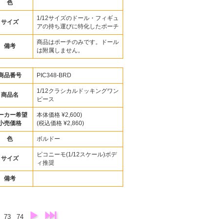
色
1/12サイズのドール・フィギュ
サイズ
アの持ち運びに特化したポーチ
商品はポーチのみです。ドール
備考
は附属しません。
商品番号
PIC348-BRD
1/12クラシカルドッキングワン
商品名
ピース
ーカー希望
本体価格 ¥2,600)
小売価格
(税込価格 ¥2,860)
色
ボルドー
ピコニーモ(1/12スケール)ボデ
サイズ
ィ推奨
備考
73
74