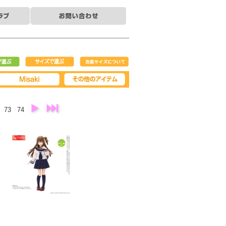
で選ぶ
サイズで選ぶ
衣装サイズについ
て
Misaki
その他アイテム
73
74