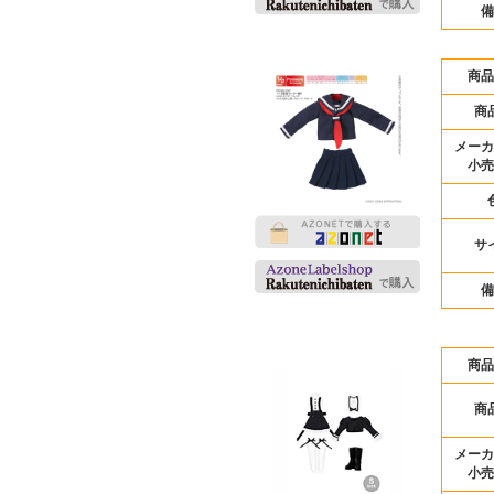
備
商品
商
メーカ
小売
サ
備
商品
商
メーカ
小売