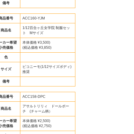
備考
商品番号
ACC160-YJM
1/12百合ヶ丘女学院 制服セッ
商品名
ト Mサイズ
ーカー希望
本体価格 ¥3,500)
小売価格
(税込価格 ¥3,850)
色
ピコニーモ(1/12サイズボディ)
サイズ
推奨
備考
商品番号
ACC158-DPC
アサルトリリィ ドールポー
商品名
チ (チャーム柄）
ーカー希望
本体価格 ¥2,500)
小売価格
(税込価格 ¥2,750)