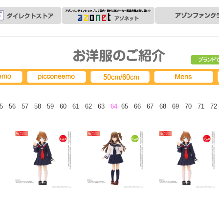
ブランド
picconeemo
50cm/60cm
MENS
55
56
57
58
59
60
61
62
63
64
65
66
67
68
69
70
71
72