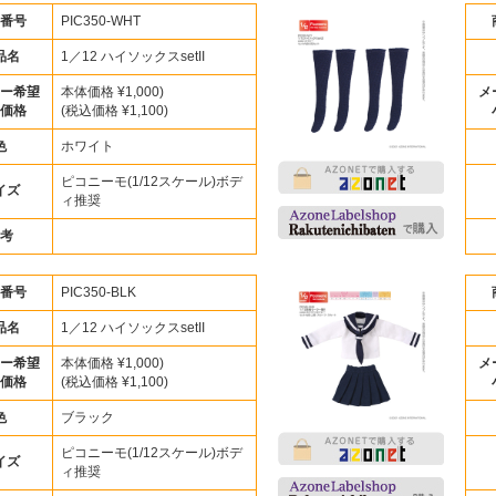
番号
PIC350-WHT
品名
1／12 ハイソックスsetII
ー希望
本体価格 ¥1,000)
メ
価格
(税込価格 ¥1,100)
色
ホワイト
ピコニーモ(1/12スケール)ボデ
イズ
ィ推奨
考
番号
PIC350-BLK
品名
1／12 ハイソックスsetII
ー希望
本体価格 ¥1,000)
メ
価格
(税込価格 ¥1,100)
色
ブラック
ピコニーモ(1/12スケール)ボデ
イズ
ィ推奨