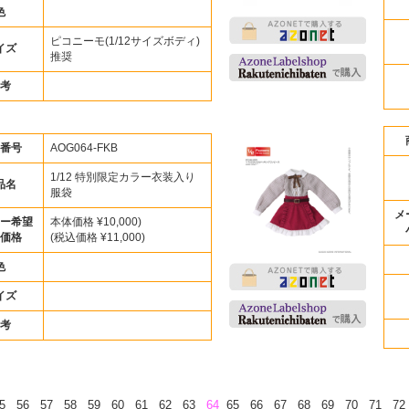
色
ピコニーモ(1/12サイズボディ)
イズ
推奨
考
番号
AOG064-FKB
1/12 特別限定カラー衣装入り
品名
服袋
メ
ー希望
本体価格 ¥10,000)
価格
(税込価格 ¥11,000)
色
イズ
考
55
56
57
58
59
60
61
62
63
64
65
66
67
68
69
70
71
72