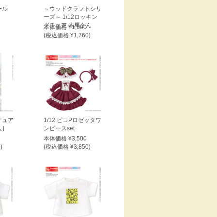
ール
～ウッドクラフトシリ
ーズ～ 1/12ロッキン
グチェア 木馬さん
本体価格 ¥1,600
(税込価格 ¥1,760)
チュア
1/12 ピコPロゼッタワ
入］
ンピースset
本体価格 ¥3,500
)
(税込価格 ¥3,850)