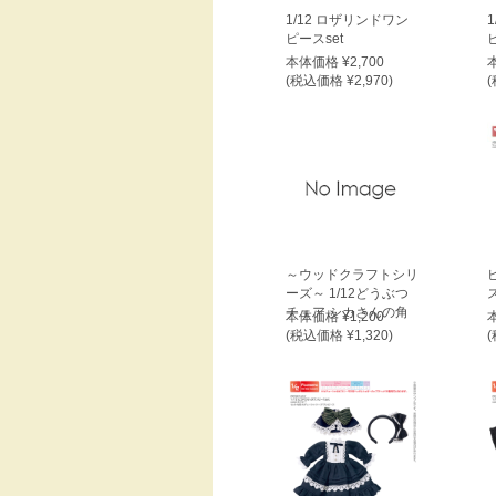
1/12 ロザリンドワン
ピースset
本体価格 ¥2,700
(税込価格 ¥2,970)
(
～ウッドクラフトシリ
ーズ～ 1/12どうぶつ
チェア シカさんの角
本体価格 ¥1,200
(税込価格 ¥1,320)
(