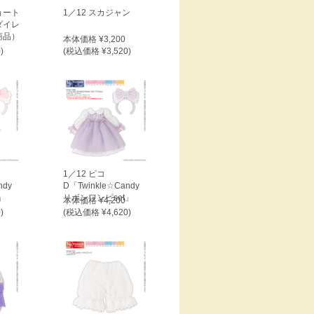
ョート
1／12 スカジャン
ダイレ
商品）
本体価格 ¥3,200
)
(税込価格 ¥3,520)
1／12 ピコ
ndy
D「Twinkle☆Candy
」
リボンワンピset」
本体価格 ¥4,200
)
(税込価格 ¥4,620)