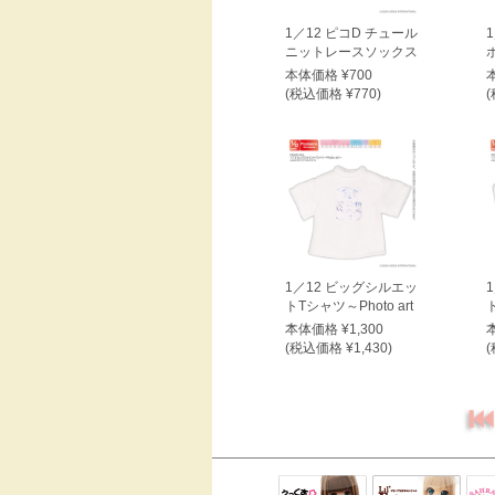
1／12 ピコD チュール
ニットレースソックス
本体価格 ¥700
(税込価格 ¥770)
(
1／12 ビッグシルエッ
トTシャツ～Photo art
ト
～
本体価格 ¥1,300
(税込価格 ¥1,430)
(