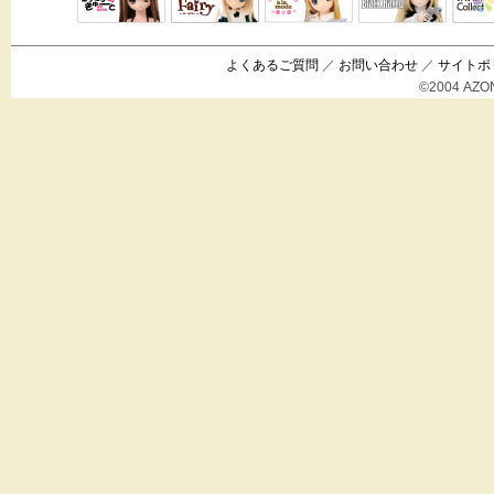
Black Raven
IrisC
えっくすきゅ
リルフェアリ
サアラズアラ
ーと
ー
モード
よくあるご質問
／
お問い合わせ
／
サイトポ
©2004 AZON