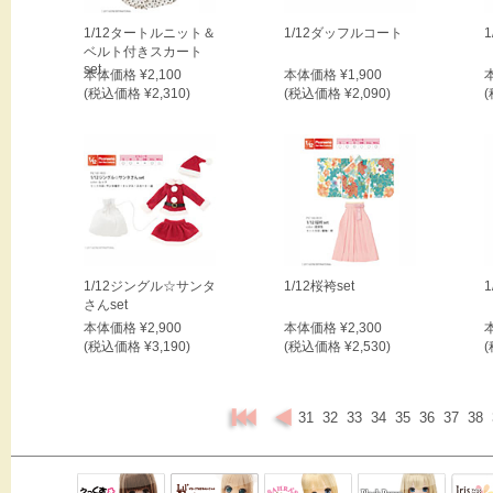
1/12タートルニット＆
1/12ダッフルコート
ベルト付きスカート
set
本体価格 ¥2,100
本体価格 ¥1,900
(税込価格 ¥2,310)
(税込価格 ¥2,090)
(
1/12ジングル☆サンタ
1/12桜袴set
1
さんset
本体価格 ¥2,900
本体価格 ¥2,300
(税込価格 ¥3,190)
(税込価格 ¥2,530)
(
31
32
33
34
35
36
37
38