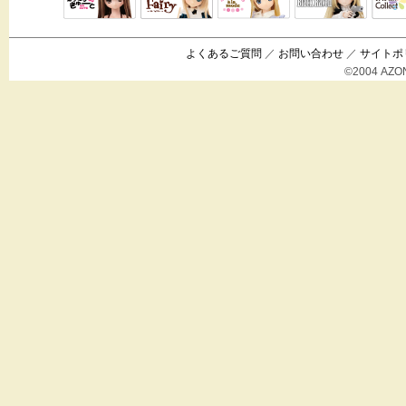
Black Raven
IrisC
えっくすきゅ
リルフェアリ
サアラズアラ
ーと
ー
モード
よくあるご質問
／
お問い合わせ
／
サイトポ
©2004 AZON