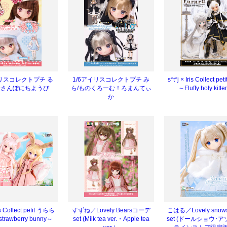
イリスコレクトプチ る
1/6アイリスコレクトプチ み
s*t*j × Iris Collect p
おさんぽにちようび
ら/ものくろーむ！ろまんてぃ
～Fluffy holy kitt
か
ris Collect petit うらら
すずね／Lovely Bearsコーデ
こはる／Lovely sno
 strawberry bunny～
set (Milk tea ver.・Apple tea
set (ドールショウ･