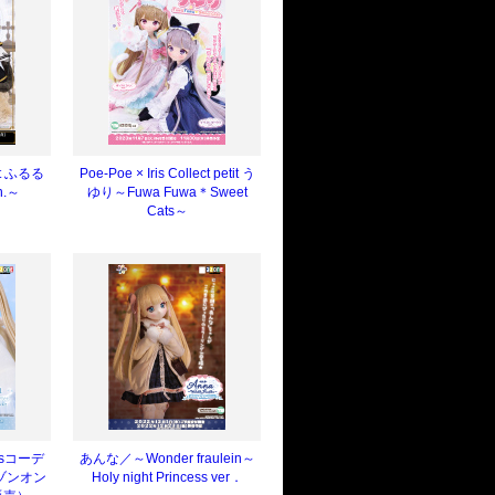
etit ふるる
Poe-Poe × Iris Collect petit う
en.～
ゆり～Fuwa Fuwa＊Sweet
Cats～
wsコーデ
あんな／～Wonder fraulein～
アゾンオン
Holy night Princess ver．