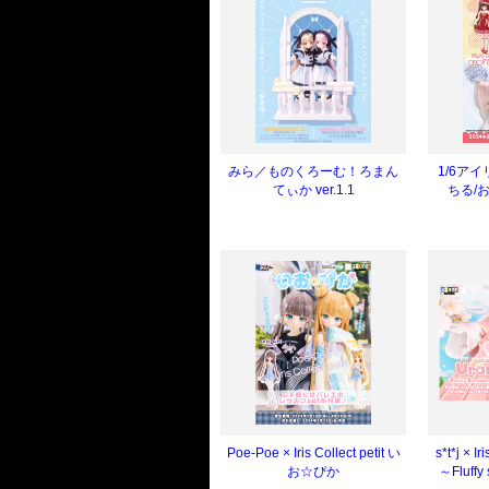
みら／ものくろーむ！ろまん
1/6ア
てぃか ver.1.1
ちる/
Poe-Poe × Iris Collect petit い
s*t*j × I
お☆ぴか
～Fluffy