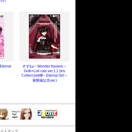
販売）
Eternal
すずね/～Wonder fraulein～
Goth×Loli cats ver.1.1 (Iris
Collect petitⅢ～Eternal Girl～
展開催記念ver.)
Integrity Toys
トリリ
アゾンTOP
Japan
サイトマップ