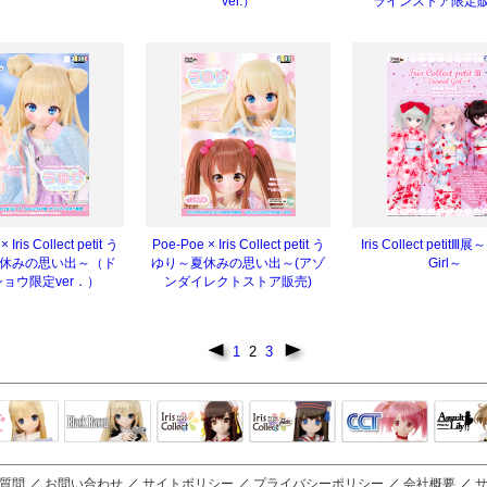
ver.）
ラインストア限定
 Iris Collect petit う
Poe-Poe × Iris Collect petit う
Iris Collect petitⅢ展～
休みの思い出～（ド
ゆり～夏休みの思い出～(アゾ
Girl～
ョウ限定ver．）
ンダイレクトストア販売)
1
2
3
Black Raven
IrisCollect
ELLEN
アラズアラ
キャラクター
アサル
モード
ドール
ィ
質問
／
お問い合わせ
／
サイトポリシー
／
プライバシーポリシー
／
会社概要
／