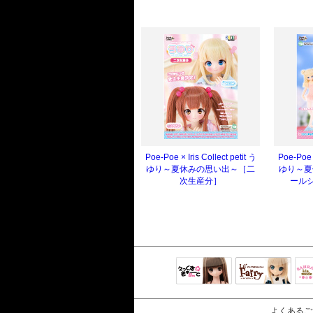
Poe-Poe × Iris Collect petit う
Poe-Poe ×
ゆり～夏休みの思い出～［二
ゆり～夏
次生産分］
ールシ
えっくすきゅ
リルフェアリ
サ
ーと
ー
よくあるご