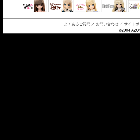
Black Raven
IrisC
えっくすきゅ
リルフェアリ
サアラズアラ
ーと
ー
モード
よくあるご質問
／
お問い合わせ
／
サイトポ
©2004 AZON