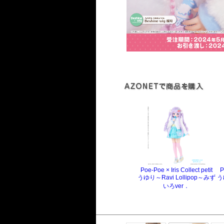
Poe-Poe × Iris Collect petit
P
うゆり～Ravi Lollipop～みず
う
いろver．