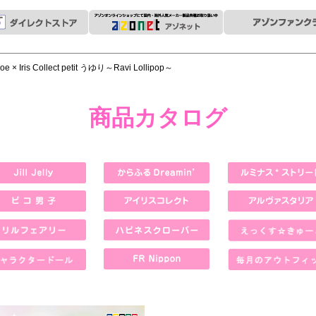
oe × Iris Collect petit うゆり～Ravi Lollipop～
商品カタログ