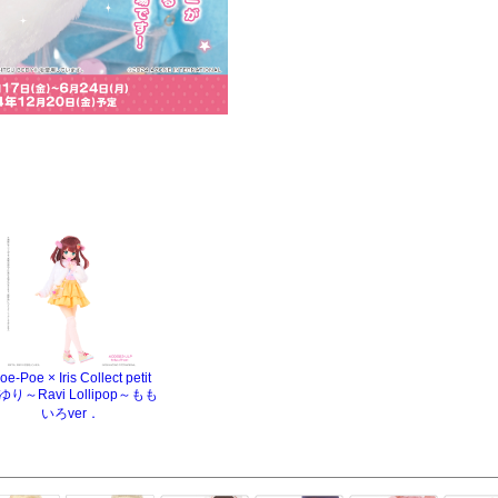
oe-Poe × Iris Collect petit
ゆり～Ravi Lollipop～もも
いろver．