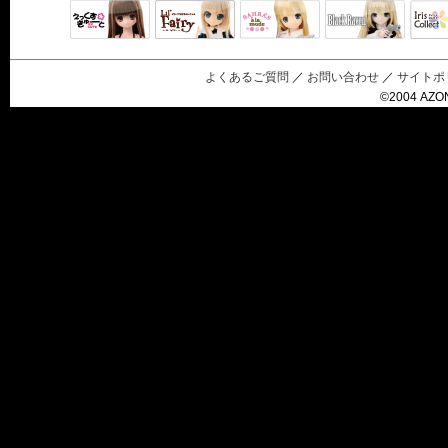
Black Raven
IrisC
えっくすきゅ
リルフェアリ
サアラズアラ
ーと
ー
モード
よくあるご質問
／
お問い合わせ
／
サイトポ
©2004 AZON