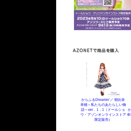
からふるDreamin’／ 朝比奈
幸穂～私たちのあたらしい物
語～ver．1．1（ドールショ
か
ウ・アゾンオンラインストア
幸
限定販売）