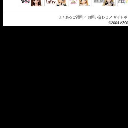
Black Raven
IrisC
えっくすきゅ
リルフェアリ
サアラズアラ
ーと
ー
モード
よくあるご質問
／
お問い合わせ
／
サイトポ
©2004 AZON