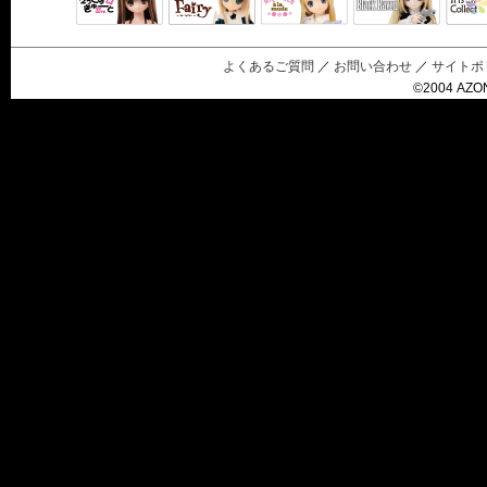
Black Raven
IrisC
えっくすきゅ
リルフェアリ
サアラズアラ
ーと
ー
モード
よくあるご質問
／
お問い合わせ
／
サイトポ
©2004 AZON